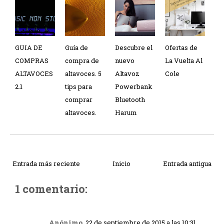
GUIA DE
Guía de
Descubre el
Ofertas de
COMPRAS
compra de
nuevo
La Vuelta Al
ALTAVOCES
altavoces. 5
Altavoz
Cole
2.1
tips para
Powerbank
comprar
Bluetooth
altavoces.
Harum
Entrada más reciente
Inicio
Entrada antigua
1 comentario:
Anónimo
22 de septiembre de 2015 a las 10:31