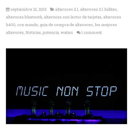
septiembre 21, 2015
altavoces 2.1
,
altavoces 2.1 hiditec
,
altavoces bluetooth
,
altavoces con lector de tarjetas
,
altavoces
h400
,
con mando
,
guia de compra de altavoces
,
los mejores
altavoces
,
Noticias
,
potencia
,
watios
1 comment