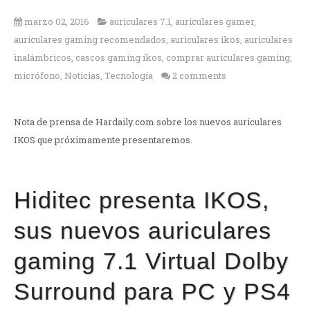
marzo 02, 2016
auriculares 7.1
,
auriculares gamer
,
auriculares gaming recomendados
,
auriculares ikos
,
auriculares
inalámbricos
,
cascos gaming ikos
,
comprar auriculares gaming
,
micrófono
,
Noticias
,
Tecnología
2 comments
Nota de prensa de Hardaily.com sobre los nuevos auriculares
IKOS que próximamente presentaremos.
Hiditec presenta IKOS,
sus nuevos auriculares
gaming 7.1 Virtual Dolby
Surround para PC y PS4