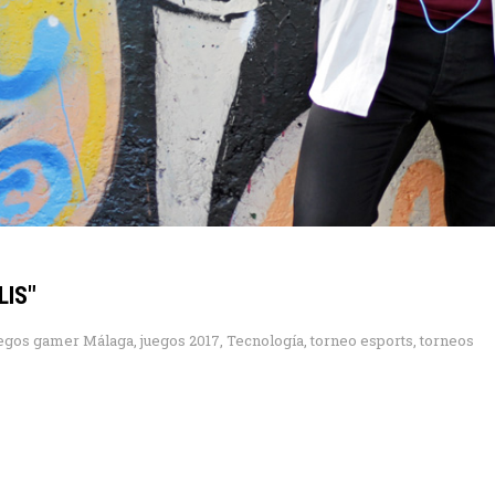
LIS"
uegos gamer Málaga
,
juegos 2017
,
Tecnología
,
torneo esports
,
torneos