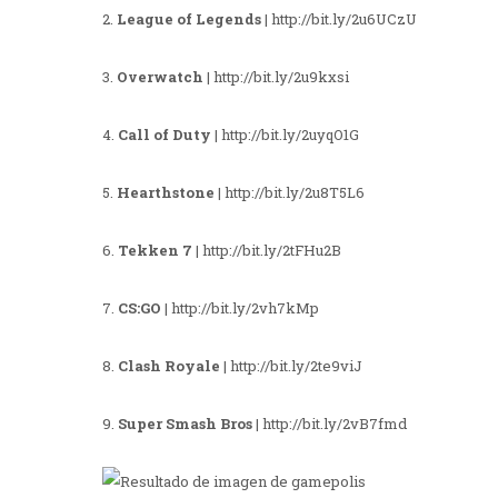
2.
League of Legends
| http://bit.ly/2u6UCzU
3.
Overwatch
| http://bit.ly/2u9kxsi
4.
Call of Duty
| http://bit.ly/2uyqO1G
5.
Hearthstone
| http://bit.ly/2u8T5L6
6.
Tekken 7
| http://bit.ly/2tFHu2B
7.
CS:GO
| http://bit.ly/2vh7kMp
8.
Clash Royale
| http://bit.ly/2te9viJ
9.
Super Smash Bros
| http://bit.ly/2vB7fmd