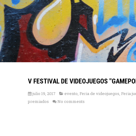
V FESTIVAL DE VIDEOJUEGOS "GAMEPO
julio 19, 2017
evento
,
Feria de videojuegos
,
Feria j
premiados
No comments