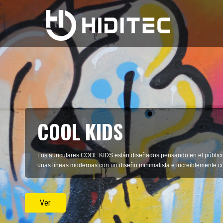
SIGUE TU PROPIO ESTI
Siéntete especial y diferente con los nuevos auriculares Cool, expe
de sus materiales de primera calidad.
Descúbrelos