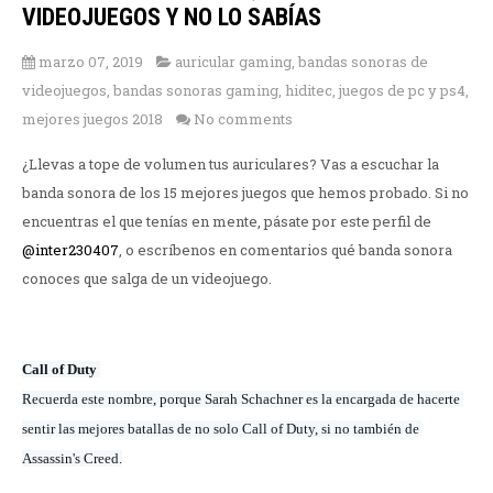
VIDEOJUEGOS Y NO LO SABÍAS
marzo 07, 2019
auricular gaming
,
bandas sonoras de
videojuegos
,
bandas sonoras gaming
,
hiditec
,
juegos de pc y ps4
,
mejores juegos 2018
No comments
¿Llevas a tope de volumen tus auriculares? Vas a escuchar la
banda sonora de los 15 mejores juegos que hemos probado. Si no
encuentras el que tenías en mente, pásate por este perfil de
@inter230407
, o escríbenos en comentarios qué banda sonora
conoces que salga de un videojuego.
Call of Duty
Recuerda este nombre, porque Sarah Schachner es la encargada de hacerte 
sentir las mejores batallas de no solo Call of Duty, si no también de 
Assassin's Creed.