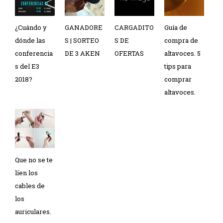
¿Cuándo y
GANADORE
CARGADITO
Guía de
dónde las
S | SORTEO
S DE
compra de
conferencia
DE 3 AKEN
OFERTAS
altavoces. 5
s del E3
tips para
2018?
comprar
altavoces.
Que no se te
líen los
cables de
los
auriculares.